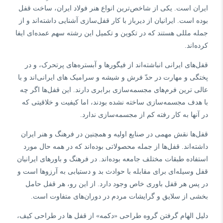
ایران است
.
یکی از شاخص‌ترین انواع هنر فولاد ایران، ساخت قفل
بوده است
.
ایرانیان از دیرباز با کار قفل‌سازی آشنایی داشته‌اند و از
جمله مللی هستند که در تکوین و تکمیل این رشته سهم عمده‌ای ایفا
کرده‌اند
.
قفل‌های ایرانی انباشته‌اند از فیگورها و آبستره‌های پرتحرک، و در
پختگی و مهارت در حدّ فرش و شیشه و سرامیک های ایرانی‌اند و با
عالی ترین فرم‌های مجسمه‌سازی برابری دارند
.
این قفل‌ها اگر چه
با هدف مجسمه‌سازی ساخته نشده بودند، اما کیفیت و خلاقیتی که
در آنها به کار رفته کم از مجسمه‌سازی ندارد
.
قفل‌ها نقش مهمی در صنایع اولیه و همچنین در فرهنگ و هنر ایران
داشته‌اند
.
قفل‌ها از جمله محصولاتی بوده‌اند که در همه حال مورد
استفاده طبقات مختلف جامعه بوده‌اند
.
در فرهنگ و باورهای ایرانیان
قفل وسیله‌ای برای مقابله با حوادث بد و دستیابی به آرزوها است و
در پس هر قفل باوری خاص وجود دارد
.
از این رو، هر قفل حامل
بخشی از سلایق و گرایشات مردم در دوران‌های متفاوت است
.
دلیل الهام گرفتن گروه طراحی
«
دکمه
»
از قفل ها در طراحی کیف،